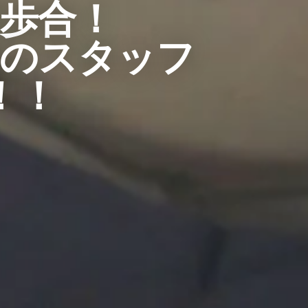
歩合！
送のスタッフ
！！