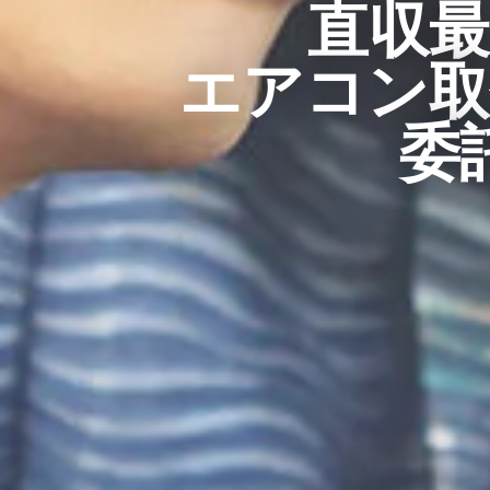
直収
エアコン取
委