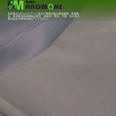
直収最大100％のエアコン取付工事委託協力業者募集、家電配
送、家具配送業者募集は東京、神奈川、埼玉、千葉、名古屋の
株式会社ANDMORE(アンドモア)へ